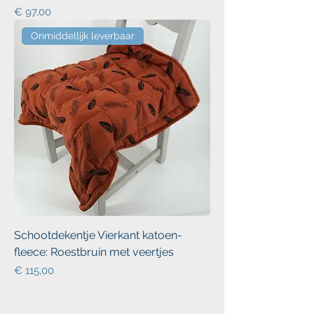
Prijs
€ 97,00
Onmiddellijk leverbaar
Schootdekentje Vierkant katoen-
fleece: Roestbruin met veertjes
Prijs
€ 115,00