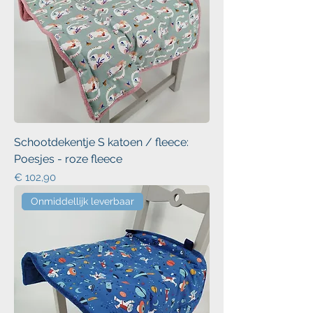
Schootdekentje S katoen / fleece:
Poesjes - roze fleece
Prijs
€ 102,90
Onmiddellijk leverbaar