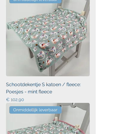
Schootdekentje S katoen / fleece:
Poesjes - mint fleece
Prijs
€ 102,90
Onmiddellijk leverbaar