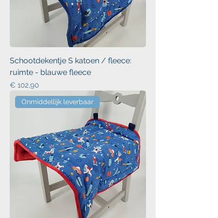
Schootdekentje S katoen / fleece:
ruimte - blauwe fleece
Prijs
€ 102,90
Onmiddellijk leverbaar