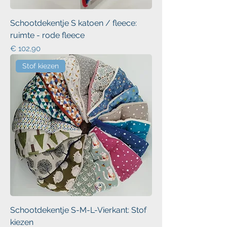
Schootdekentje S katoen / fleece:
ruimte - rode fleece
Prijs
€ 102,90
Stof kiezen
Schootdekentje S-M-L-Vierkant: Stof
kiezen