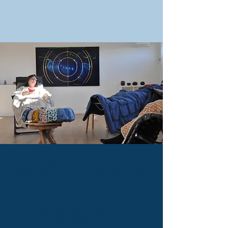
Workshop
'Inbakeren;
geborgenheid en wetenschap
hand in hand'
Voor jonge ouders,
vroedkundigen,