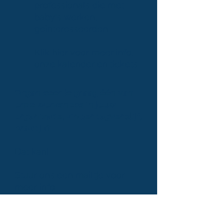
professionals die met
baby's werken,
geïnteresseerden.
Klik hier voor meer info,
onze kalender en tickets
Organiseer je graag één van
onze workshops in jouw
organisatie, kinderdagverblijf,
praktijk?
Dat kan!
Stuur ons een mailtje voor
meer info