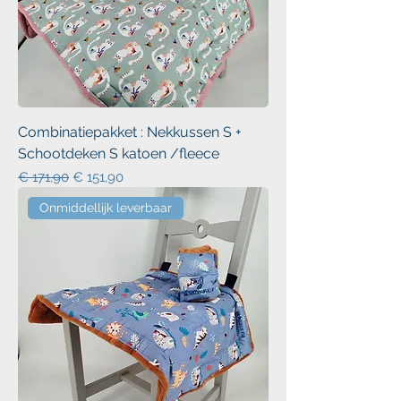
Combinatiepakket : Nekkussen S +
Schootdeken S katoen /fleece
Normale prijs
Verkoopprijs
€ 171,90
€ 151,90
Onmiddellijk leverbaar