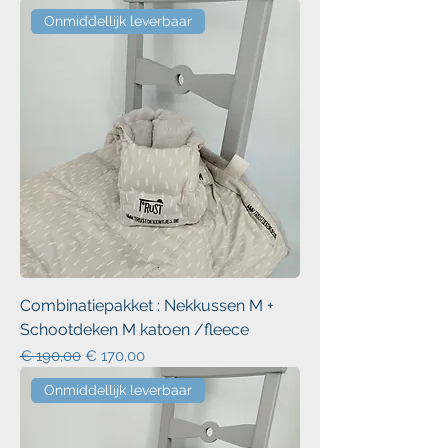
Onmiddellijk leverbaar
Combinatiepakket : Nekkussen M +
Schootdeken M katoen /fleece
Normale prijs
Verkoopprijs
€ 190,00
€ 170,00
Onmiddellijk leverbaar