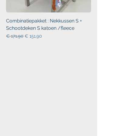
Combinatiepakket : Nekkussen S +
Schootdeken S katoen /fleece
Normale prijs
Verkoopprijs
€ 171,90
€ 151,90