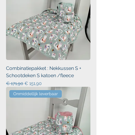
Combinatiepakket : Nekkussen S +
Schootdeken S katoen /fleece
Normale prijs
Verkoopprijs
€ 171,90
€ 151,90
Onmiddellijk leverbaar