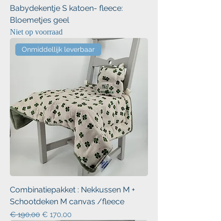
Babydekentje S katoen- fleece:
Bloemetjes geel
Niet op voorraad
Onmiddellijk leverbaar
Combinatiepakket : Nekkussen M +
Schootdeken M canvas /fleece
Normale prijs
Verkoopprijs
€ 190,00
€ 170,00