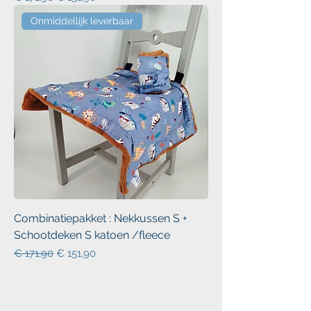
Onmiddellijk leverbaar
Combinatiepakket : Nekkussen S +
Schootdeken S katoen /fleece
Normale prijs
Verkoopprijs
€ 171,90
€ 151,90