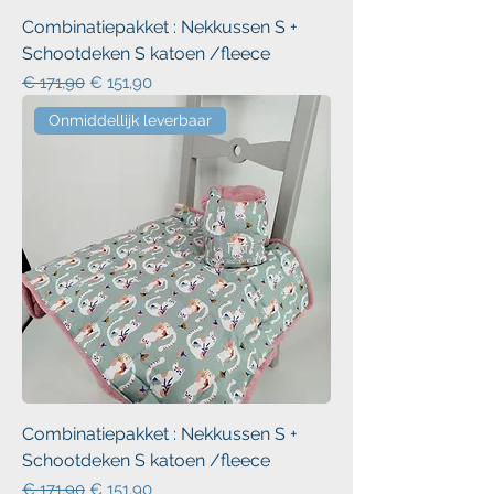
Combinatiepakket : Nekkussen S +
Schootdeken S katoen /fleece
Normale prijs
Verkoopprijs
€ 171,90
€ 151,90
Onmiddellijk leverbaar
Combinatiepakket : Nekkussen S +
Schootdeken S katoen /fleece
Normale prijs
Verkoopprijs
€ 171,90
€ 151,90