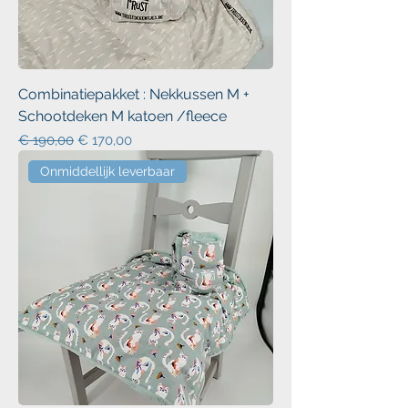
Combinatiepakket : Nekkussen M +
Schootdeken M katoen /fleece
Normale prijs
Verkoopprijs
€ 190,00
€ 170,00
Onmiddellijk leverbaar