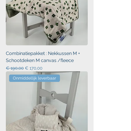
Combinatiepakket : Nekkussen M +
Schootdeken M canvas /fleece
Normale prijs
Verkoopprijs
€ 190,00
€ 170,00
Onmiddellijk leverbaar