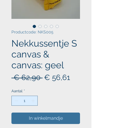
Productcode: NKS005
Nekkussentje S
canvas &
canvas: geel
Normale
Verkoopprijs
 € 62,90 
€ 56,61
prijs
Aantal
*
In winkelmandje