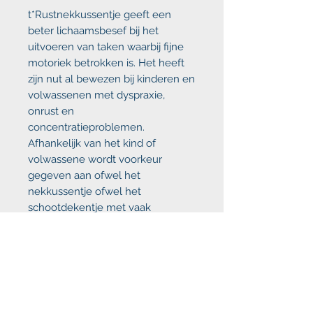
t*Rustnekkussentje geeft een
beter lichaamsbesef bij het
uitvoeren van taken waarbij fijne
motoriek betrokken is. Het heeft
zijn nut al bewezen bij kinderen en
volwassenen met
dyspraxie,
onrust en
concentratieproblemen.
Afhankelijk van het kind of
volwassene wordt voorkeur
gegeven aan ofwel het
nekkussentje ofwel het
schootdekentje met vaak
dezelfde resultaten tot gevolg.
Maat S is bestemd voor peuters
en kleuters.