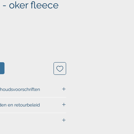
- oker fleece
s
houdsvoorschriften
bruiks- en
en en retourbeleid
iften.
 verkoopsvoorwaarden en
juiste maat? Gebruik onze