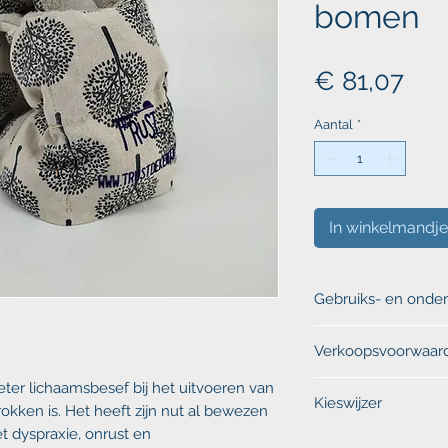
bomen
Prij
€ 81,07
Aantal
*
In winkelmandje
Gebruiks- en onder
Klik
hier
voor de ge
Verkoopsvoorwaard
onderhoudsvoorschr
ter lichaamsbesef bij het uitvoeren van
Klik
hier
voor onze
Kieswijzer
retourbeleid.
rokken is. Het heeft zijn nut al bewezen
et
dyspraxie, onrust en
Twijfel je over de 