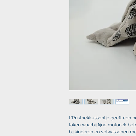
t*Rustnekkussentje geeft een be
taken waarbij fijne motoriek bet
bij kinderen en volwassenen m