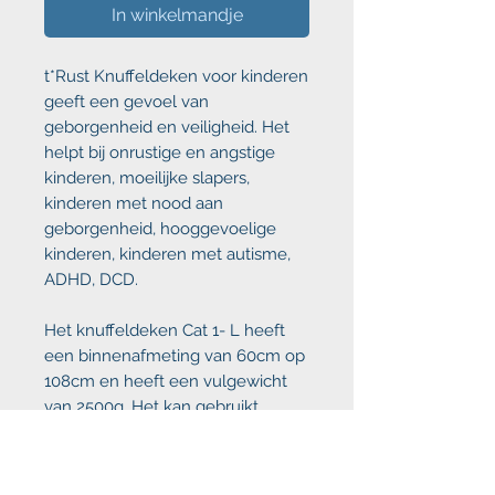
In winkelmandje
t*Rust Knuffeldeken voor kinderen
geeft een gevoel van
geborgenheid en veiligheid. Het
helpt bij
onrustige en angstige
kinderen,
moeilijke slapers
,
kinderen met
nood aan
geborgenheid
,
hooggevoelige
kinderen, kinderen met
autisme
,
ADHD
,
DCD.
Het knuffeldeken Cat 1- L heeft
een binnenafmeting van 60cm op
108cm en heeft een vulgewicht
van 2500g. Het kan gebruikt
worden voor kinderen van 15 tot
20 kg.
Voor kinderen die meer