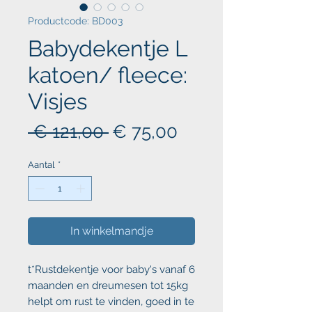
Productcode: BD003
Babydekentje L
katoen/ fleece:
Visjes
Normale
Verkoopprijs
 € 121,00 
€ 75,00
prijs
Aantal
*
In winkelmandje
t*Rustdekentje voor baby's vanaf 6
maanden en dreumesen tot 15kg
helpt om rust te vinden, goed in te